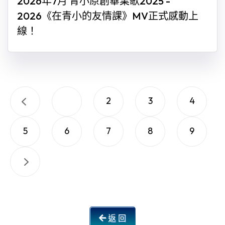
2026年7月 青小原創畢業歌2025 -
2026《在青小的友情課》MV正式感動上
線！
1
2
3
4
5
6
7
8
9
返 回