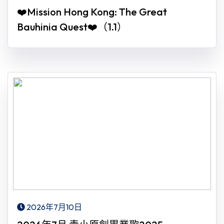
❤️Mission Hong Kong: The Great
Bauhinia Quest❤️（1.1）
2026年7月10日