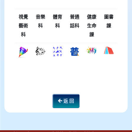
視覺
音樂
體育
普通
健康
圖書
藝術
科
科
話科
生命
課
科
課
返 回