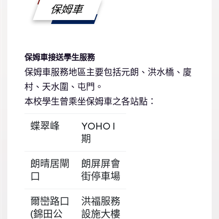
保姆車
保姆車接送學生服務
保姆車服務地區主要包括元朗、洪水橋、廈
村、天水圍、屯門。
本校學生曾乘坐保姆車之各站點：
蝶翠峰
YOHO I
期
朗晴居閘
朗屏屏會
口
街停車場
爾巒路口
洪福服務
(錦田公
設施大樓