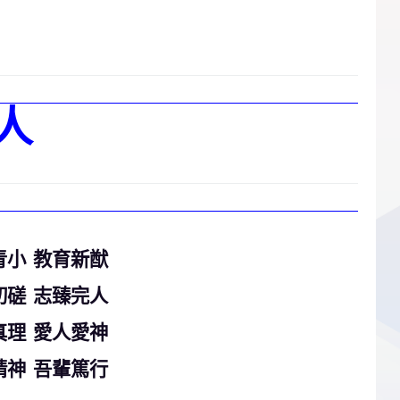
人
青小 教育新猷
切磋 志臻完人
真理 愛人愛神
精神 吾輩篤行