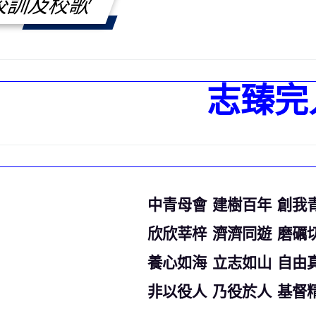
校訓及校歌
志臻完
中青母會 建樹百年 創我
欣欣莘梓 濟濟同遊 磨礪
養心如海 立志如山 自由
非以役人 乃役於人 基督