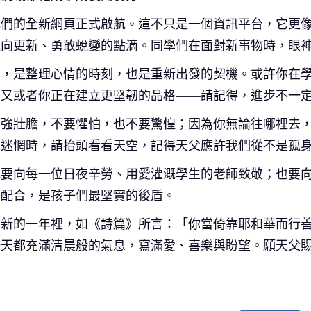
我們的全新網頁正式啟航。這不只是一個資訊平台，它更
邁向更新、勇敢蛻變的點滴。同學們在面對新事物時，眼
年，是整理心情的時刻，也是重新出發的契機。或許你在
，又或者你正在建立更堅韌的品格——請記得，進步不一
強壯膽，不要懼怕，也不要驚惶；因為你無論往哪裡去，耶
或迷惘時，請抬頭看看天空，記得天父應許我們從不是孤
我要向每一位日夜辛勞、用愛灌溉學生的老師致敬；也要
密配合，是孩子們最堅實的後盾。
新的一年裡，如《詩篇》所言：「你當倚靠耶和華而行善，
一天都充滿清晨般的氣息，寫滿愛、喜樂與盼望。願天父