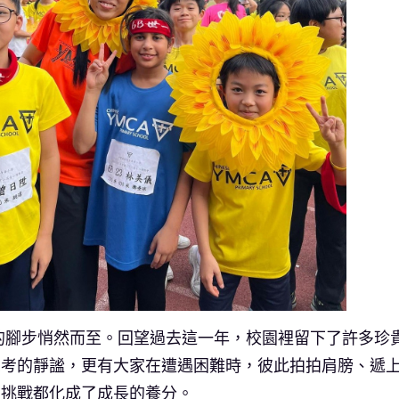
 年的腳步悄然而至。回望過去這一年，校園裡留下了許多
思考的靜謐，更有大家在遭遇困難時，彼此拍拍肩膀、遞
個挑戰都化成了成長的養分。