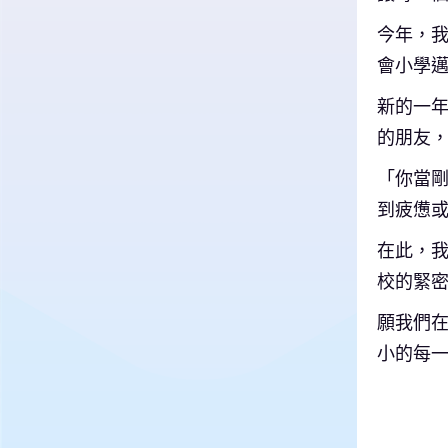
今年，
會小學
新的一
的朋友
「你當剛
到疲憊
在此，
校的緊
願我們在
小的每