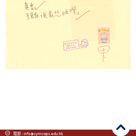
電郵 :
info@cymcaps.edu.hk