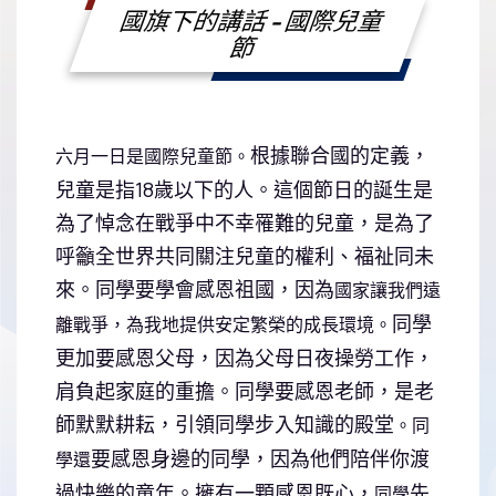
國旗下的講話 - 國際兒童
節
根據聯合國的定義，
六月一日是國際兒童節。
兒童是指18歲以下的人。這個節日的誕生是
為了悼念在戰爭中不幸罹難的兒童，是為了
呼籲全世界共同關注兒童的權利、福祉同未
來。同學要學會感恩祖國，因為
國家讓我們遠
同學
離戰爭，
為我地提供安定繁榮的成長環境。
更加要感恩父母，因為父母日夜操勞工作，
肩負起家庭的重擔。
同學要感恩老師，是老
師默默耕耘，引領同學步入知識的殿堂
。同
要感恩身邊的同學，因為他們陪伴你渡
學還
過快樂的童年。
擁有一顆感恩既心，
先
同學